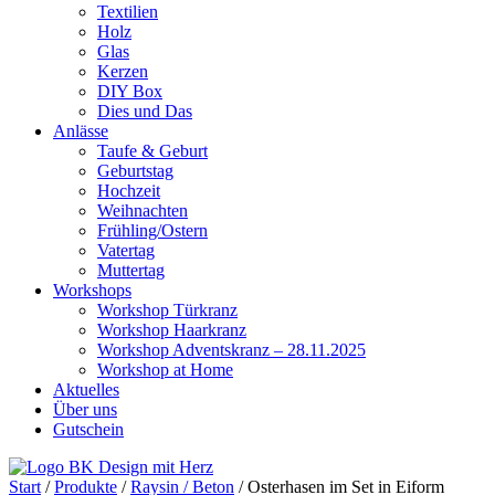
Textilien
Holz
Glas
Kerzen
DIY Box
Dies und Das
Anlässe
Taufe & Geburt
Geburtstag
Hochzeit
Weihnachten
Frühling/Ostern
Vatertag
Muttertag
Workshops
Workshop Türkranz
Workshop Haarkranz
Workshop Adventskranz – 28.11.2025
Workshop at Home
Aktuelles
Über uns
Gutschein
Start
/
Produkte
/
Raysin / Beton
/ Osterhasen im Set in Eiform